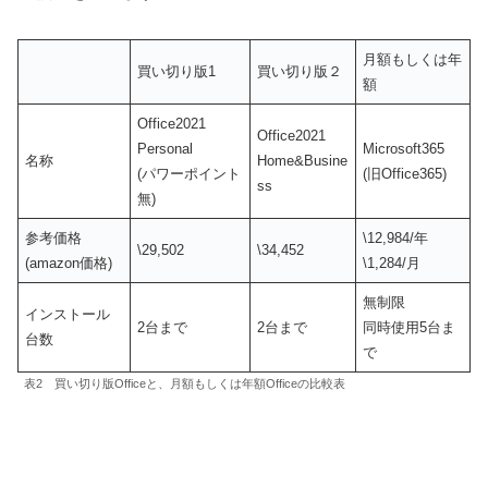
月額もしくは年
買い切り版1
買い切り版２
額
Office2021
Office2021
Personal
Microsoft365
名称
Home&Busine
(パワーポイント
(旧Office365)
ss
無)
参考価格
\12,984/年
\29,502
\34,452
(amazon価格)
\1,284/月
無制限
インストール
2台まで
2台まで
同時使用5台ま
台数
で
表2 買い切り版Officeと、月額もしくは年額Officeの比較表